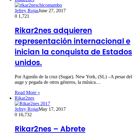
Jefrey Rojas
June 27, 2017
0
1,721
Rikar2nes adquieren
representación internacional e
inician la conquista de Estados
unidos.
Por Agustín de la cruz (Sugar). New York, (SL) –A pesar del
auge y pegada de otros géneros, la música…
Read More »
Rikar2nes
Jefrey Rojas
May 17, 2017
0
16,732
Rikar2nes – Abrete