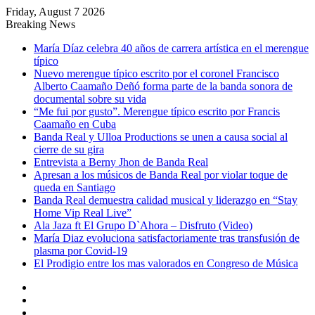
Friday, August 7 2026
Breaking News
María Díaz celebra 40 años de carrera artística en el merengue
típico
Nuevo merengue típico escrito por el coronel Francisco
Alberto Caamaño Deñó forma parte de la banda sonora de
documental sobre su vida
“Me fui por gusto”. Merengue típico escrito por Francis
Caamaño en Cuba
Banda Real y Ulloa Productions se unen a causa social al
cierre de su gira
Entrevista a Berny Jhon de Banda Real
Apresan a los músicos de Banda Real por violar toque de
queda en Santiago
Banda Real demuestra calidad musical y liderazgo en “Stay
Home Vip Real Live”
Ala Jaza ft El Grupo D`Ahora – Disfruto (Video)
María Diaz evoluciona satisfactoriamente tras transfusión de
plasma por Covid-19
El Prodigio entre los mas valorados en Congreso de Música
Sidebar
Random
Article
Log