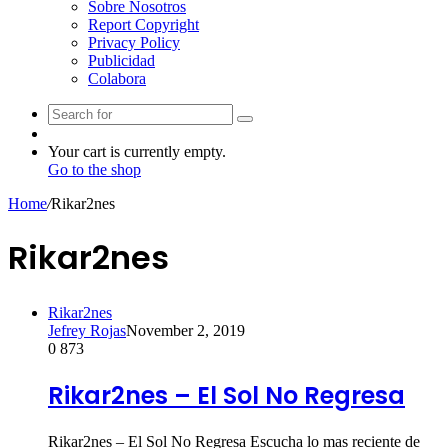
Sobre Nosotros
Report Copyright
Privacy Policy
Publicidad
Colabora
Search
Random
for
Article
View
Your cart is currently empty.
your
Go to the shop
shopping
Home
/
Rikar2nes
cart
Rikar2nes
Rikar2nes
Jefrey Rojas
November 2, 2019
0
873
Rikar2nes – El Sol No Regresa
Rikar2nes – El Sol No Regresa Escucha lo mas reciente de