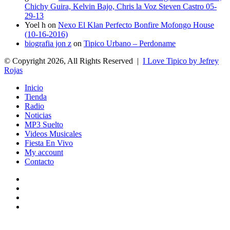
Chichy Guira, Kelvin Bajo, Chris la Voz Steven Castro 05-
29-13
Yoel h
on
Nexo El Klan Perfecto Bonfire Mofongo House
(10-16-2016)
biografia jon z
on
Tipico Urbano – Perdoname
© Copyright 2026, All Rights Reserved |
I Love Tipico by Jefrey
Rojas
Inicio
Tienda
Radio
Noticias
MP3 Suelto
Videos Musicales
Fiesta En Vivo
My account
Contacto
Facebook
Twitter
YouTube
Instagram
Back