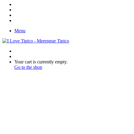
In
Instagram
YouTube
Twitter
Facebook
Menu
Search
for
Switch
skin
View
Your cart is currently empty.
your
Go to the shop
shopping
cart