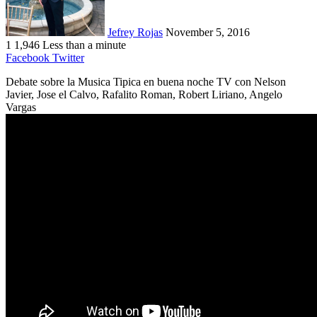
Jefrey Rojas
November 5, 2016
1
1,946
Less than a minute
LinkedIn
Tumblr
Pinterest
Reddit
VKontakte
Odnoklassniki
Pocket
Facebook
Twitter
Debate sobre la Musica Tipica en buena noche TV con Nelson
Javier, Jose el Calvo, Rafalito Roman, Robert Liriano, Angelo
Vargas