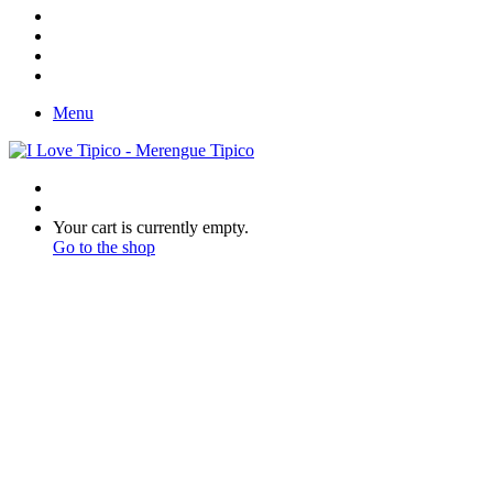
In
Instagram
YouTube
Twitter
Facebook
Menu
Search
for
Switch
skin
View
Your cart is currently empty.
your
Go to the shop
shopping
cart