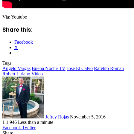
Via: Youtube
Share this:
Facebook
X
Tags
Angelo Vargas
Buena Noche TV
Jose El Calvo
Rafelito Roman
Robert Liriano
Video
Follow
Send
on
an
Twitter
email
Jefrey Rojas
November 5, 2016
1
1,946
Less than a minute
LinkedIn
Tumblr
Pinterest
Reddit
VKontakte
Odnoklassniki
Pocket
Facebook
Twitter
Share