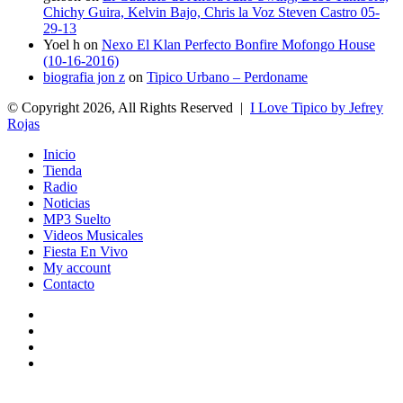
Chichy Guira, Kelvin Bajo, Chris la Voz Steven Castro 05-
29-13
Yoel h
on
Nexo El Klan Perfecto Bonfire Mofongo House
(10-16-2016)
biografia jon z
on
Tipico Urbano – Perdoname
© Copyright 2026, All Rights Reserved |
I Love Tipico by Jefrey
Rojas
Inicio
Tienda
Radio
Noticias
MP3 Suelto
Videos Musicales
Fiesta En Vivo
My account
Contacto
Facebook
Twitter
YouTube
Instagram
Facebook
Twitter
WhatsApp
Telegram
Viber
Back