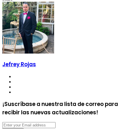
Facebook
Twitter
LinkedIn
Tumblr
Pinterest
Reddit
VKontakte
Odnoklassniki
Pocket
Share
Print
via
Email
Jefrey Rojas
Website
Facebook
Twitter
YouTube
¡Suscríbase a nuestra lista de correo para
recibir las nuevas actualizaciones!
Enter