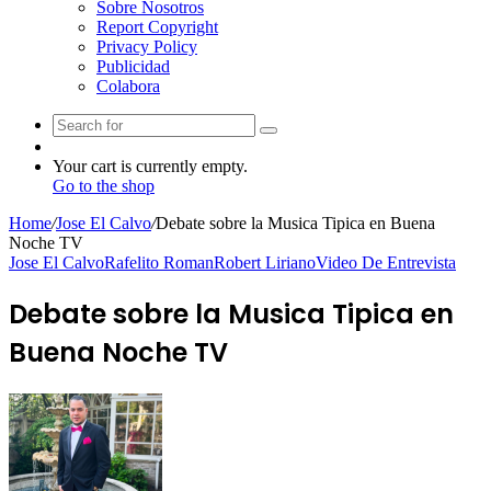
Sobre Nosotros
Report Copyright
Privacy Policy
Publicidad
Colabora
Search
Random
for
Article
View
Your cart is currently empty.
your
Go to the shop
shopping
Home
/
Jose El Calvo
/
Debate sobre la Musica Tipica en Buena
cart
Noche TV
Jose El Calvo
Rafelito Roman
Robert Liriano
Video De Entrevista
Debate sobre la Musica Tipica en
Buena Noche TV
Follow
Send
on
an
Twitter
email