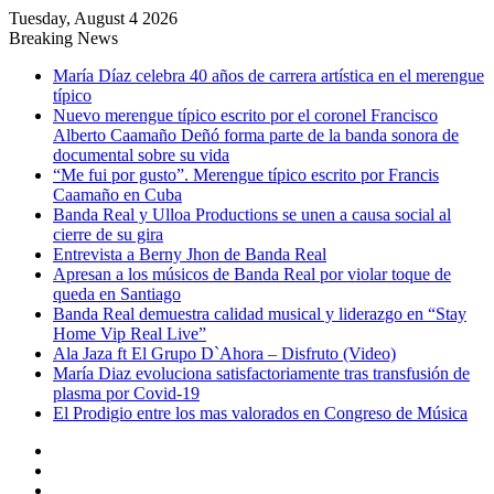
Tuesday, August 4 2026
Breaking News
María Díaz celebra 40 años de carrera artística en el merengue
típico
Nuevo merengue típico escrito por el coronel Francisco
Alberto Caamaño Deñó forma parte de la banda sonora de
documental sobre su vida
“Me fui por gusto”. Merengue típico escrito por Francis
Caamaño en Cuba
Banda Real y Ulloa Productions se unen a causa social al
cierre de su gira
Entrevista a Berny Jhon de Banda Real
Apresan a los músicos de Banda Real por violar toque de
queda en Santiago
Banda Real demuestra calidad musical y liderazgo en “Stay
Home Vip Real Live”
Ala Jaza ft El Grupo D`Ahora – Disfruto (Video)
María Diaz evoluciona satisfactoriamente tras transfusión de
plasma por Covid-19
El Prodigio entre los mas valorados en Congreso de Música
Sidebar
Random
Article
Log