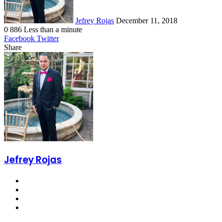
Jefrey Rojas
December 11, 2018
0
886
Less than a minute
LinkedIn
Tumblr
Pinterest
Reddit
VKontakte
Odnoklassniki
Pocket
Facebook
Twitter
Share
Facebook
Twitter
LinkedIn
Tumblr
Pinterest
Reddit
VKontakte
Odnoklassniki
Pocket
Share
Print
via
Email
Jefrey Rojas
Website
Facebook
Twitter
YouTube