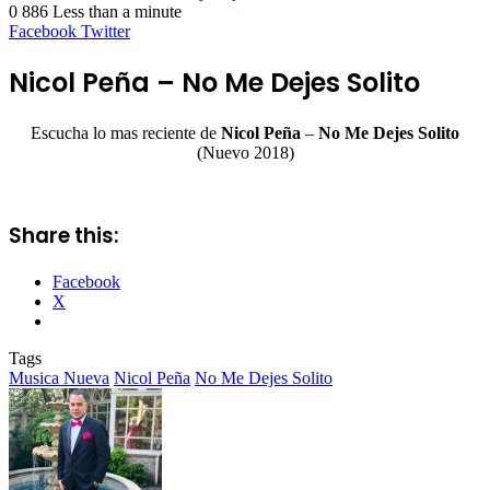
0
886
Less than a minute
LinkedIn
Tumblr
Pinterest
Reddit
VKontakte
Odnoklassniki
Pocket
Facebook
Twitter
Nicol Peña – No Me Dejes Solito
Escucha lo mas reciente de
Nicol Peña
–
No Me Dejes Solito
(Nuevo 2018)
Share this:
Facebook
X
Tags
Musica Nueva
Nicol Peña
No Me Dejes Solito
Follow
Send
on
an
Twitter
email