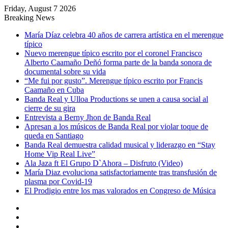
Friday, August 7 2026
Breaking News
María Díaz celebra 40 años de carrera artística en el merengue
típico
Nuevo merengue típico escrito por el coronel Francisco
Alberto Caamaño Deñó forma parte de la banda sonora de
documental sobre su vida
“Me fui por gusto”. Merengue típico escrito por Francis
Caamaño en Cuba
Banda Real y Ulloa Productions se unen a causa social al
cierre de su gira
Entrevista a Berny Jhon de Banda Real
Apresan a los músicos de Banda Real por violar toque de
queda en Santiago
Banda Real demuestra calidad musical y liderazgo en “Stay
Home Vip Real Live”
Ala Jaza ft El Grupo D`Ahora – Disfruto (Video)
María Diaz evoluciona satisfactoriamente tras transfusión de
plasma por Covid-19
El Prodigio entre los mas valorados en Congreso de Música
Sidebar
Random
Article
Log