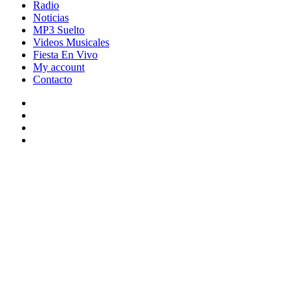
Radio
Noticias
MP3 Suelto
Videos Musicales
Fiesta En Vivo
My account
Contacto
Facebook
Twitter
YouTube
Instagram
Facebook
Twitter
WhatsApp
Telegram
Viber
Back
to
top
button