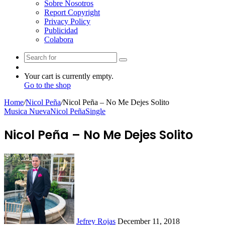
Sobre Nosotros
Report Copyright
Privacy Policy
Publicidad
Colabora
Search
Random
for
Article
View
Your cart is currently empty.
your
Go to the shop
shopping
Home
/
Nicol Peña
/
Nicol Peña – No Me Dejes Solito
cart
Musica Nueva
Nicol Peña
Single
Nicol Peña – No Me Dejes Solito
Follow
Send
on
an
Twitter
email
Jefrey Rojas
December 11, 2018