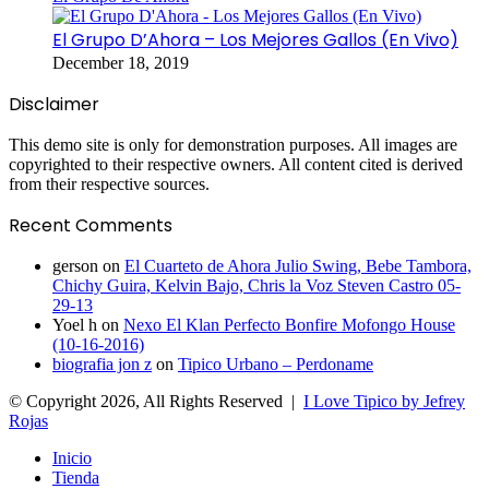
El Grupo D’Ahora – Los Mejores Gallos (En Vivo)
December 18, 2019
Disclaimer
This demo site is only for demonstration purposes. All images are
copyrighted to their respective owners. All content cited is derived
from their respective sources.
Recent Comments
gerson
on
El Cuarteto de Ahora Julio Swing, Bebe Tambora,
Chichy Guira, Kelvin Bajo, Chris la Voz Steven Castro 05-
29-13
Yoel h
on
Nexo El Klan Perfecto Bonfire Mofongo House
(10-16-2016)
biografia jon z
on
Tipico Urbano – Perdoname
© Copyright 2026, All Rights Reserved |
I Love Tipico by Jefrey
Rojas
Inicio
Tienda