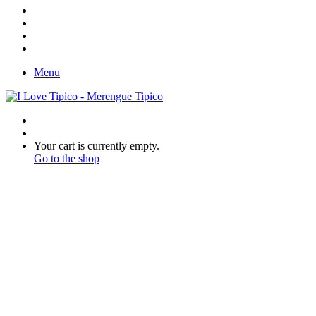
In
Instagram
YouTube
Twitter
Facebook
Menu
Search
for
Switch
skin
View
Your cart is currently empty.
your
Go to the shop
shopping
cart